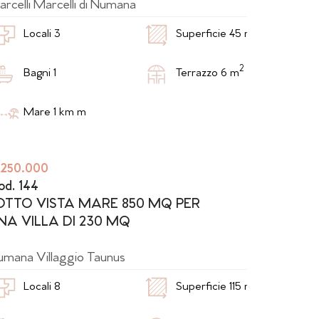
rcelli
Marcelli di Numana
2
Locali 3
Superficie 45 m
2
Bagni 1
Terrazzo 6 m
Mare 1 km m
 250.000
od. 144
OTTO VISTA MARE 850 MQ PER
NA VILLA DI 230 MQ
umana
Villaggio Taunus
2
Locali 8
Superficie 115 m