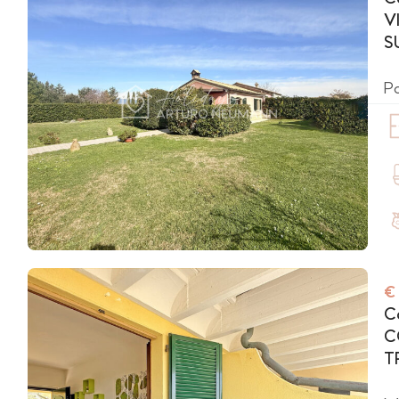
C
V
S
Po
€
Co
C
T