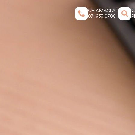
CHIAMACI AL
C
071 933 0708
P