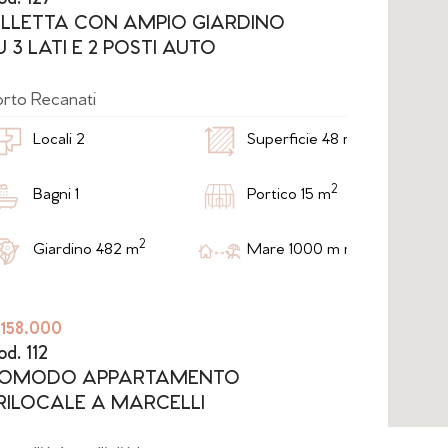
od. 127
ILLETTA CON AMPIO GIARDINO
U 3 LATI E 2 POSTI AUTO
rto Recanati
2
Locali 2
Superficie 48 m
2
Bagni 1
Portico 15 m
2
Giardino 482 m
Mare 1000 m m
 158.000
d. 112
OMODO APPARTAMENTO
RILOCALE A MARCELLI