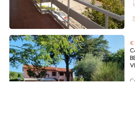
€
C
B
V
C