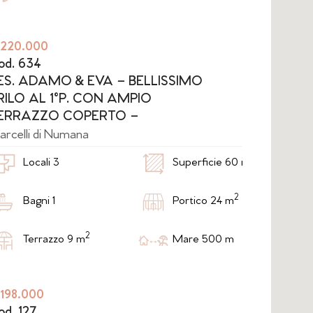
 220.000
od. 634
ES. ADAMO & EVA – BELLISSIMO
RILO AL 1°P. CON AMPIO
ERRAZZO COPERTO –
LIMATIZZATO
rcelli di Numana
2
Locali 3
Superficie 60 m
2
Bagni 1
Portico 24 m
2
Terrazzo 9 m
Mare 500 m
 198.000