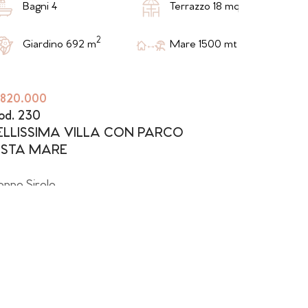
2
Bagni 4
Terrazzo 18 mq m
2
Giardino 692 m
Mare 1500 mt m
 820.000
od. 230
ELLISSIMA VILLA CON PARCO
ISTA MARE
oppo
Sirolo
Locali 6
Bagni 4
2
Giardino 2143+400 m
Mare 3,5 km m