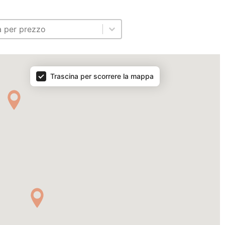
ntent
o di vendita
content
a
Trascina per scorrere la mappa