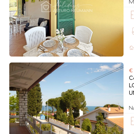
Ma
€
C
L
U
N