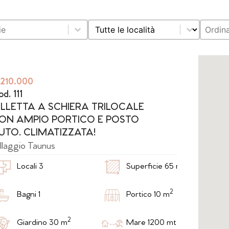
Select content
Sort co
ltati
Localita
Prezz
Sort 
Mapp
 210.000
d. 111
ILLETTA A SCHIERA TRILOCALE
ON AMPIO PORTICO E POSTO
UTO. CLIMATIZZATA!
llaggio Taunus
2
Locali 3
Superficie 65 m
2
Bagni 1
Portico 10 m
2
Giardino 30 m
Mare 1200 mt m